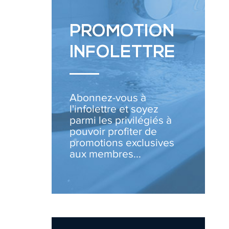
PROMOTION
INFOLETTRE
Abonnez-vous à
l'infolettre et soyez
parmi les privilégiés à
pouvoir profiter de
promotions exclusives
aux membres...